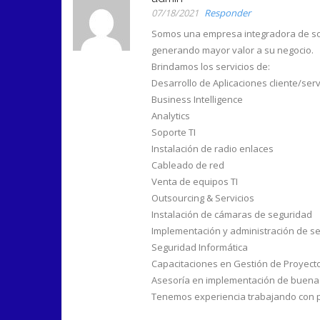
07/18/2021
Responder
Somos una empresa integradora de solu
generando mayor valor a su negocio.
Brindamos los servicios de:
Desarrollo de Aplicaciones cliente/serv
Business Intelligence
Analytics
Soporte TI
Instalación de radio enlaces
Cableado de red
Venta de equipos TI
Outsourcing & Servicios
Instalación de cámaras de seguridad
Implementación y administración de s
Seguridad Informática
Capacitaciones en Gestión de Proyectos
Asesoría en implementación de buenas 
Tenemos experiencia trabajando con p